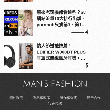
原來老司機都看這些？av
網站流量10大排行出爐，
pornhub只排第3，第1名
竟是他？
4
情人節送禮推薦！
EDIFIER W800BT PLUS
耳罩式無線藍牙耳機，在
耳邊傾訴甜言蜜語
5
關於我們
隱私權政策
著作權聲明
廣告合作
我要投稿