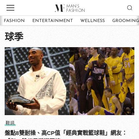
FASHION
ENTERTAINMENT
WELLNESS
GROOMING
球季
鞋訊
盤點8雙耐操、高CP值「經典實戰籃球鞋」網友：