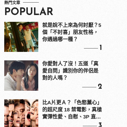
熱門文章
POPULAR
就是說不上來為何討厭？5
個「不討喜」朋友性格，
你遇過哪一種？
1
你愛對人了沒！五道「真
愛自問」識別你的伴侶是
對的人嗎？
2
比A片更Ａ？「色慾薰心」
的超尺度 18 禁電影，真槍
實彈性愛、自慰、3P 直接
上！
3