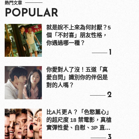
熱門文章
POPULAR
就是說不上來為何討厭？5
個「不討喜」朋友性格，
你遇過哪一種？
1
你愛對人了沒！五道「真
愛自問」識別你的伴侶是
對的人嗎？
2
比A片更Ａ？「色慾薰心」
的超尺度 18 禁電影，真槍
實彈性愛、自慰、3P 直接
上！
3