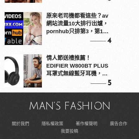
原來老司機都看這些？av
網站流量10大排行出爐，
pornhub只排第3，第1名
竟是他？
4
情人節送禮推薦！
EDIFIER W800BT PLUS
耳罩式無線藍牙耳機，在
耳邊傾訴甜言蜜語
5
關於我們
隱私權政策
著作權聲明
廣告合作
我要投稿