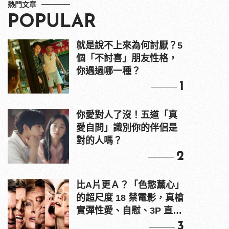
熱門文章
POPULAR
就是說不上來為何討厭？5
個「不討喜」朋友性格，
你遇過哪一種？
1
你愛對人了沒！五道「真
愛自問」識別你的伴侶是
對的人嗎？
2
比A片更Ａ？「色慾薰心」
的超尺度 18 禁電影，真槍
實彈性愛、自慰、3P 直接
上！
3