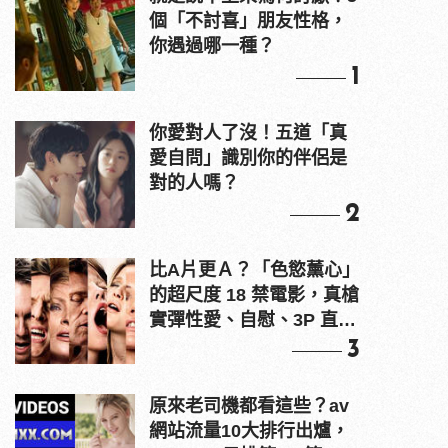
個「不討喜」朋友性格，
你遇過哪一種？
1
你愛對人了沒！五道「真
愛自問」識別你的伴侶是
對的人嗎？
2
比A片更Ａ？「色慾薰心」
的超尺度 18 禁電影，真槍
實彈性愛、自慰、3P 直接
上！
3
原來老司機都看這些？av
網站流量10大排行出爐，