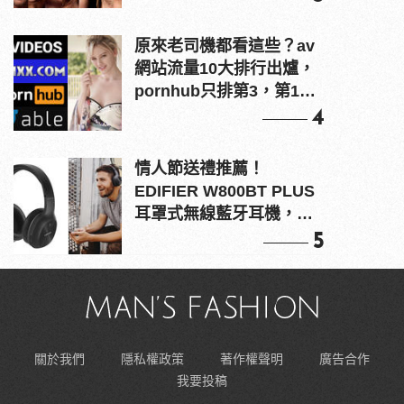
原來老司機都看這些？av
網站流量10大排行出爐，
pornhub只排第3，第1名
竟是他？
4
情人節送禮推薦！
EDIFIER W800BT PLUS
耳罩式無線藍牙耳機，在
耳邊傾訴甜言蜜語
5
關於我們
隱私權政策
著作權聲明
廣告合作
我要投稿