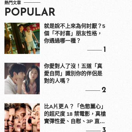
熱門文章
POPULAR
就是說不上來為何討厭？5
個「不討喜」朋友性格，
你遇過哪一種？
1
你愛對人了沒！五道「真
愛自問」識別你的伴侶是
對的人嗎？
2
比A片更Ａ？「色慾薰心」
的超尺度 18 禁電影，真槍
實彈性愛、自慰、3P 直接
上！
3