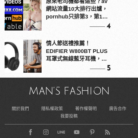
原來老司機都看這些？av
網站流量10大排行出爐，
pornhub只排第3，第1名
竟是他？
4
情人節送禮推薦！
EDIFIER W800BT PLUS
耳罩式無線藍牙耳機，在
耳邊傾訴甜言蜜語
5
關於我們
隱私權政策
著作權聲明
廣告合作
我要投稿