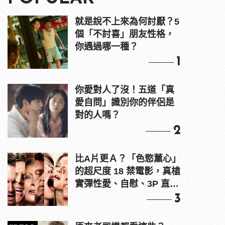
就是說不上來為何討厭？5
個「不討喜」朋友性格，
你遇過哪一種？
1
你愛對人了沒！五道「真
愛自問」識別你的伴侶是
對的人嗎？
2
比A片更Ａ？「色慾薰心」
的超尺度 18 禁電影，真槍
實彈性愛、自慰、3P 直接
上！
3