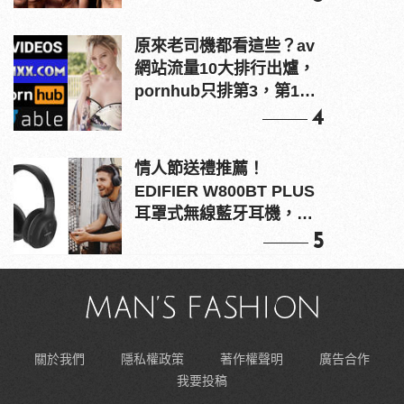
原來老司機都看這些？av
網站流量10大排行出爐，
pornhub只排第3，第1名
竟是他？
4
情人節送禮推薦！
EDIFIER W800BT PLUS
耳罩式無線藍牙耳機，在
耳邊傾訴甜言蜜語
5
關於我們
隱私權政策
著作權聲明
廣告合作
我要投稿