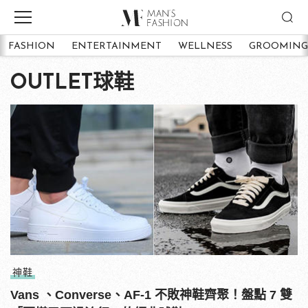
FASHION
ENTERTAINMENT
WELLNESS
GROOMING
OUTLET球鞋
神鞋
Vans 、Converse、AF-1 不敗神鞋齊聚！盤點 7 雙