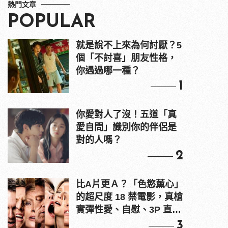
熱門文章
POPULAR
就是說不上來為何討厭？5
個「不討喜」朋友性格，
你遇過哪一種？
1
你愛對人了沒！五道「真
愛自問」識別你的伴侶是
對的人嗎？
2
比A片更Ａ？「色慾薰心」
的超尺度 18 禁電影，真槍
實彈性愛、自慰、3P 直接
上！
3