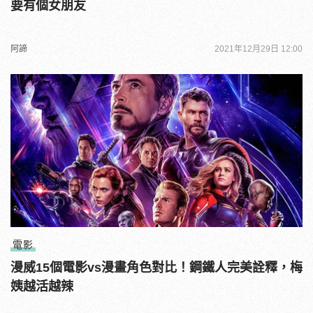
要有個女朋友
阿諦
2021年12月29日 12:00
電影
漫威15個電影vs漫畫角色對比！鋼鐵人完美詮釋，梅
姨越活越辣