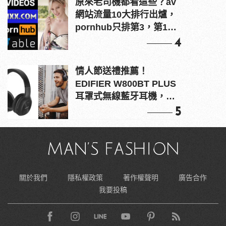
原來老司機都看這些？av
網站流量10大排行出爐，
pornhub只排第3，第1名
竟是他？
4
情人節送禮推薦！
EDIFIER W800BT PLUS
耳罩式無線藍牙耳機，在
耳邊傾訴甜言蜜語
5
關於我們
隱私權政策
著作權聲明
廣告合作
我要投稿