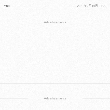
MaxL
2021年2月16日 21:00
Advertisements
Advertisements