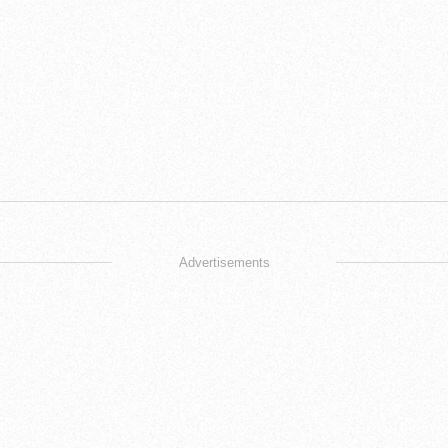
Advertisements