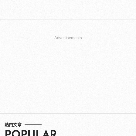
Advertisements
熱門文章
POPULAR