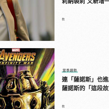
莉納裘莉 又新增
教
當季趨勢
連「薩諾斯」也進
薩諾斯的「這段故
教