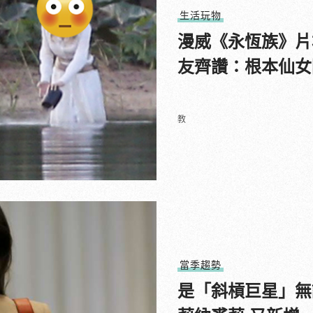
生活玩物
漫威《永恆族》片
友齊讚：根本仙女
教
當季趨勢
是「斜槓巨星」無