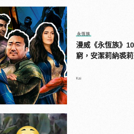
永恆族
漫威《永恆族》1
窮，安潔莉納裘莉
Kai