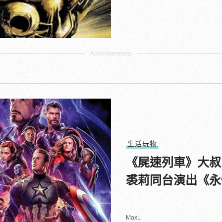
生活玩物
《屍速列車》大叔
裘莉同台演出《永
MaxL