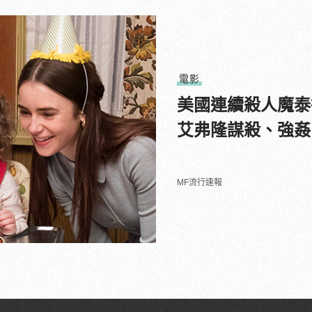
電影
美國連續殺人魔泰
艾弗隆謀殺、強姦
MF流行速報