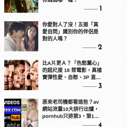
你遇過哪一種？
1
你愛對人了沒！五道「真
愛自問」識別你的伴侶是
對的人嗎？
2
比A片更Ａ？「色慾薰心」
的超尺度 18 禁電影，真槍
實彈性愛、自慰、3P 直接
上！
3
原來老司機都看這些？av
網站流量10大排行出爐，
pornhub只排第3，第1名
竟是他？
4