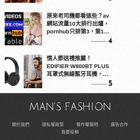
原來老司機都看這些？av
網站流量10大排行出爐，
pornhub只排第3，第1名
竟是他？
4
情人節送禮推薦！
EDIFIER W800BT PLUS
耳罩式無線藍牙耳機，在
耳邊傾訴甜言蜜語
5
關於我們
隱私權政策
著作權聲明
廣告合作
我要投稿