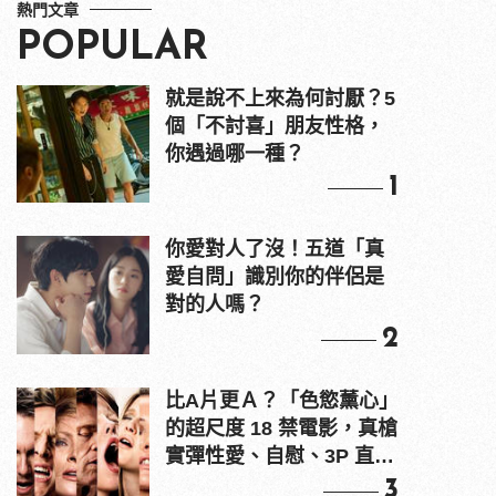
熱門文章
POPULAR
就是說不上來為何討厭？5
個「不討喜」朋友性格，
你遇過哪一種？
1
你愛對人了沒！五道「真
愛自問」識別你的伴侶是
對的人嗎？
2
比A片更Ａ？「色慾薰心」
的超尺度 18 禁電影，真槍
實彈性愛、自慰、3P 直接
上！
3