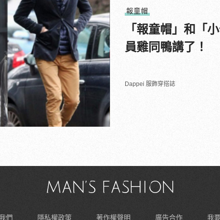
報童帽
「報童帽」和「小
員雞同鴨講了！
Dappei 服飾穿搭誌
我們
隱私權政策
著作權聲明
廣告合作
我