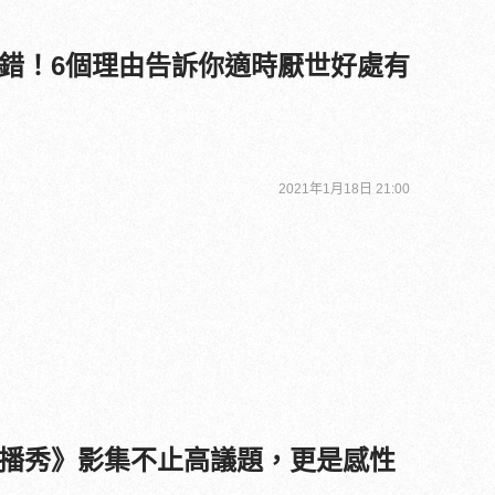
錯！6個理由告訴你適時厭世好處有
2021年1月18日 21:00
播秀》影集不止高議題，更是感性