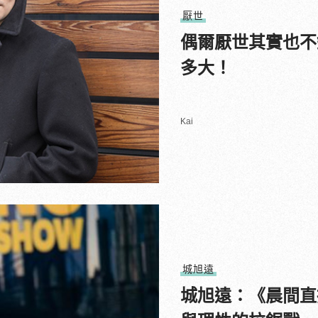
厭世
偶爾厭世其實也不
多大！
Kai
城旭遠
城旭遠：《晨間直