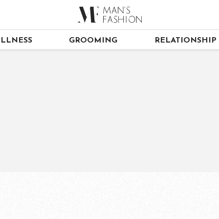
LLNESS
GROOMING
RELATIONSHIP