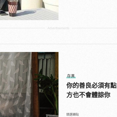
存異
你的善良必須有點
方也不會體諒你
精選轉貼