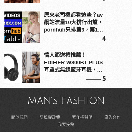
原來老司機都看這些？av
網站流量10大排行出爐，
pornhub只排第3，第1名
竟是他？
4
情人節送禮推薦！
EDIFIER W800BT PLUS
耳罩式無線藍牙耳機，在
耳邊傾訴甜言蜜語
5
關於我們
隱私權政策
著作權聲明
廣告合作
我要投稿