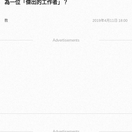
為一位「傑出的工作者」？
教
2019年4月11日 18:00
Advertisements
Advertisements