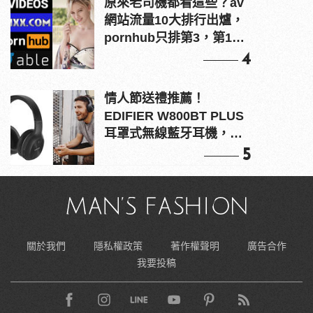
原來老司機都看這些？av
網站流量10大排行出爐，
pornhub只排第3，第1名
竟是他？
4
情人節送禮推薦！
EDIFIER W800BT PLUS
耳罩式無線藍牙耳機，在
耳邊傾訴甜言蜜語
5
關於我們
隱私權政策
著作權聲明
廣告合作
我要投稿