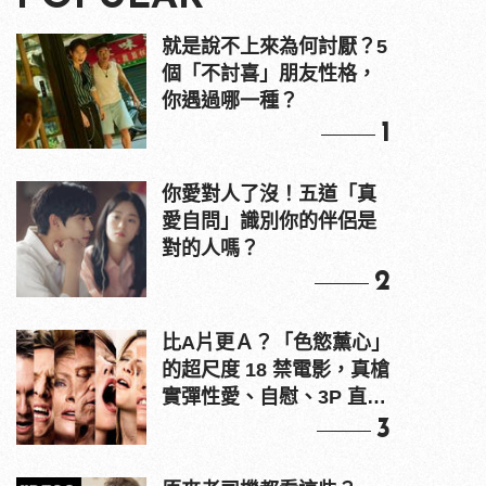
就是說不上來為何討厭？5
個「不討喜」朋友性格，
你遇過哪一種？
1
你愛對人了沒！五道「真
愛自問」識別你的伴侶是
對的人嗎？
2
比A片更Ａ？「色慾薰心」
的超尺度 18 禁電影，真槍
實彈性愛、自慰、3P 直接
上！
3