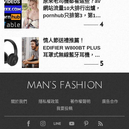
原來老司機都看這些？av
網站流量10大排行出爐，
pornhub只排第3，第1名
竟是他？
4
情人節送禮推薦！
EDIFIER W800BT PLUS
耳罩式無線藍牙耳機，在
耳邊傾訴甜言蜜語
5
關於我們
隱私權政策
著作權聲明
廣告合作
我要投稿