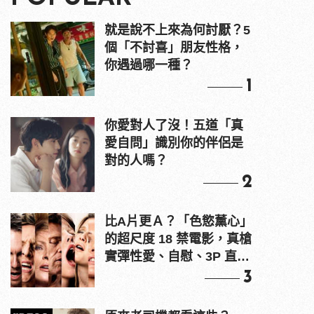
就是說不上來為何討厭？5
個「不討喜」朋友性格，
你遇過哪一種？
1
你愛對人了沒！五道「真
愛自問」識別你的伴侶是
對的人嗎？
2
比A片更Ａ？「色慾薰心」
的超尺度 18 禁電影，真槍
實彈性愛、自慰、3P 直接
上！
3