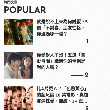
熱門文章
POPULAR
就是說不上來為何討厭？5
個「不討喜」朋友性格，
你遇過哪一種？
1
你愛對人了沒！五道「真
愛自問」識別你的伴侶是
對的人嗎？
2
比A片更Ａ？「色慾薰心」
的超尺度 18 禁電影，真槍
實彈性愛、自慰、3P 直接
上！
3