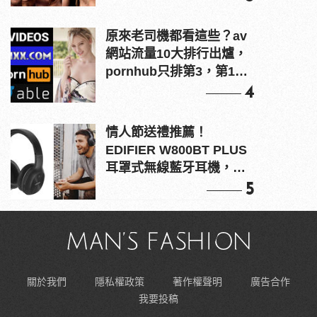
原來老司機都看這些？av
網站流量10大排行出爐，
pornhub只排第3，第1名
竟是他？
4
情人節送禮推薦！
EDIFIER W800BT PLUS
耳罩式無線藍牙耳機，在
耳邊傾訴甜言蜜語
5
關於我們
隱私權政策
著作權聲明
廣告合作
我要投稿