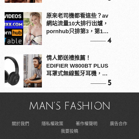
原來老司機都看這些？av
網站流量10大排行出爐，
pornhub只排第3，第1名
竟是他？
4
情人節送禮推薦！
EDIFIER W800BT PLUS
耳罩式無線藍牙耳機，在
耳邊傾訴甜言蜜語
5
關於我們
隱私權政策
著作權聲明
廣告合作
我要投稿