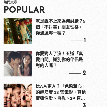
熱門文章
POPULAR
就是說不上來為何討厭？5
個「不討喜」朋友性格，
你遇過哪一種？
1
你愛對人了沒！五道「真
愛自問」識別你的伴侶是
對的人嗎？
2
比A片更Ａ？「色慾薰心」
的超尺度 18 禁電影，真槍
實彈性愛、自慰、3P 直接
上！
3