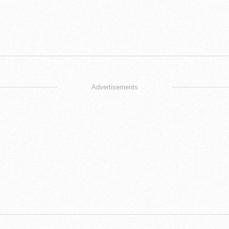
Advertisements