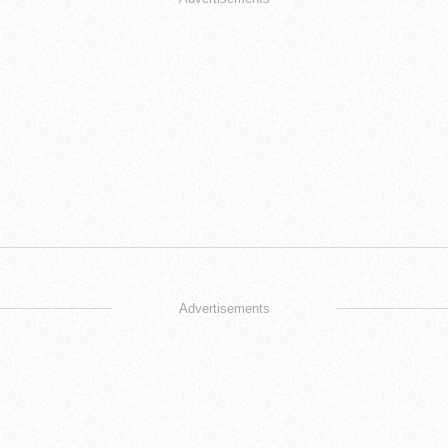
Advertisements