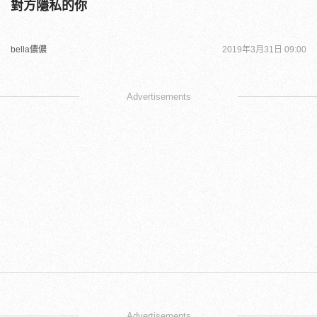
對方隱私的你
bella儂儂
2019年3月31日 09:00
Advertisements
Advertisements