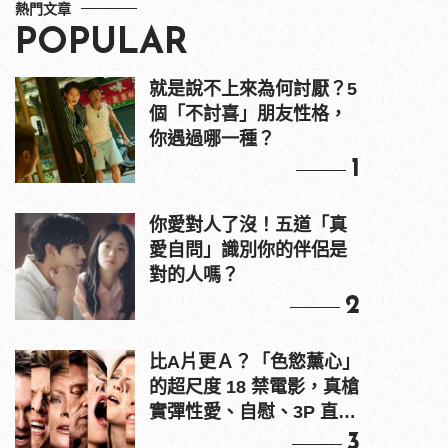
熱門文章
POPULAR
就是說不上來為何討厭？5
個「不討喜」朋友性格，
你遇過哪一種？
1
你愛對人了沒！五道「真
愛自問」識別你的伴侶是
對的人嗎？
2
比A片更Ａ？「色慾薰心」
的超尺度 18 禁電影，真槍
實彈性愛、自慰、3P 直接
上！
3