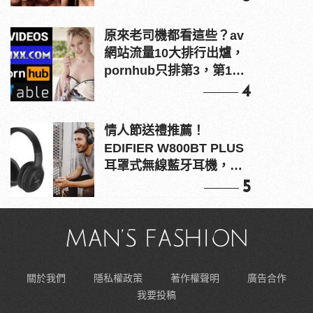
原來老司機都看這些？av
網站流量10大排行出爐，
pornhub只排第3，第1名
竟是他？
4
情人節送禮推薦！
EDIFIER W800BT PLUS
耳罩式無線藍牙耳機，在
耳邊傾訴甜言蜜語
5
關於我們
隱私權政策
著作權聲明
廣告合作
我要投稿