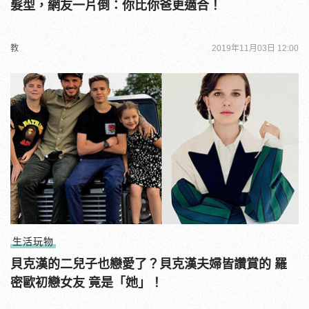
髮型，網友一片倒：你比你爸更適合！
教
2019年11月03日 12:00
生活玩物
貝克漢的二兒子也戀愛了？貝克漢夫婦皆讚賞的 羅
密歐初戀女友 竟是「她」！