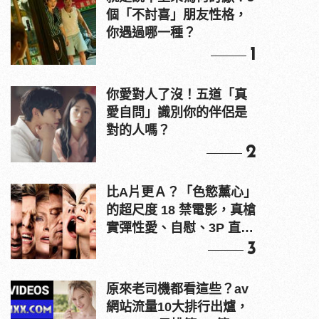
個「不討喜」朋友性格，
你遇過哪一種？
1
你愛對人了沒！五道「真
愛自問」識別你的伴侶是
對的人嗎？
2
比A片更Ａ？「色慾薰心」
的超尺度 18 禁電影，真槍
實彈性愛、自慰、3P 直接
上！
3
原來老司機都看這些？av
網站流量10大排行出爐，