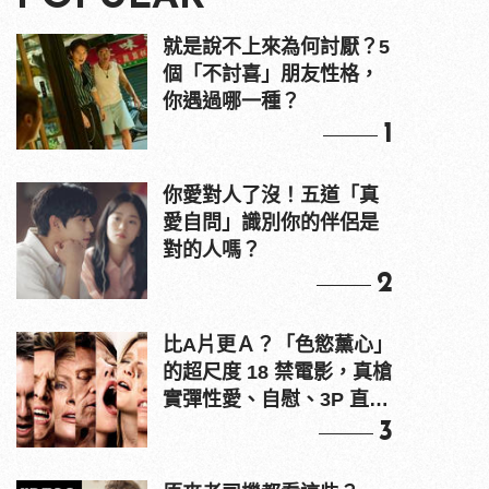
就是說不上來為何討厭？5
個「不討喜」朋友性格，
你遇過哪一種？
1
你愛對人了沒！五道「真
愛自問」識別你的伴侶是
對的人嗎？
2
比A片更Ａ？「色慾薰心」
的超尺度 18 禁電影，真槍
實彈性愛、自慰、3P 直接
上！
3