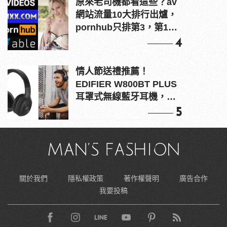
原來老司機都看這些？av
網站流量10大排行出爐，
pornhub只排第3，第1名
竟是他？
4
情人節送禮推薦！
EDIFIER W800BT PLUS
耳罩式無線藍牙耳機，在
耳邊傾訴甜言蜜語
5
關於我們
隱私權政策
著作權聲明
廣告合作
我要投稿