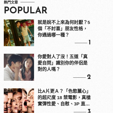
熱門文章
POPULAR
就是說不上來為何討厭？5
個「不討喜」朋友性格，
你遇過哪一種？
1
你愛對人了沒！五道「真
愛自問」識別你的伴侶是
對的人嗎？
2
比A片更Ａ？「色慾薰心」
的超尺度 18 禁電影，真槍
實彈性愛、自慰、3P 直接
上！
3