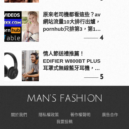
原來老司機都看這些？av
網站流量10大排行出爐，
pornhub只排第3，第1名
竟是他？
4
情人節送禮推薦！
EDIFIER W800BT PLUS
耳罩式無線藍牙耳機，在
耳邊傾訴甜言蜜語
5
關於我們
隱私權政策
著作權聲明
廣告合作
我要投稿