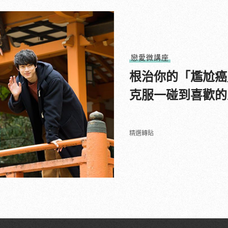
戀愛微講座
根治你的「尷尬癌
克服一碰到喜歡的
精選轉貼