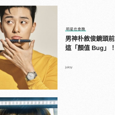
明星也會醜
男神朴敘俊鏡頭前顏
這「顏值 Bug
juksy