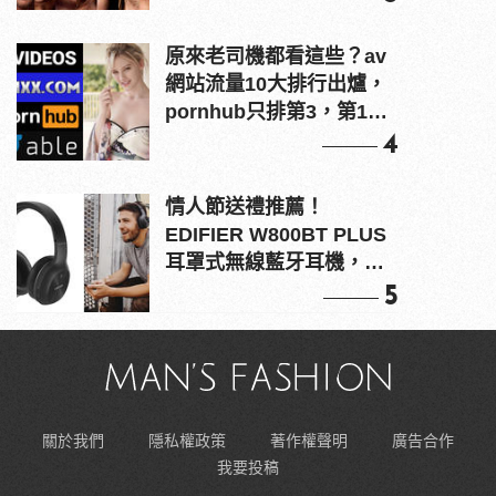
原來老司機都看這些？av
網站流量10大排行出爐，
pornhub只排第3，第1名
竟是他？
4
情人節送禮推薦！
EDIFIER W800BT PLUS
耳罩式無線藍牙耳機，在
耳邊傾訴甜言蜜語
5
關於我們
隱私權政策
著作權聲明
廣告合作
我要投稿