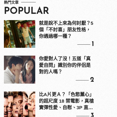
熱門文章
POPULAR
就是說不上來為何討厭？5
個「不討喜」朋友性格，
你遇過哪一種？
1
你愛對人了沒！五道「真
愛自問」識別你的伴侶是
對的人嗎？
2
比A片更Ａ？「色慾薰心」
的超尺度 18 禁電影，真槍
實彈性愛、自慰、3P 直接
上！
3