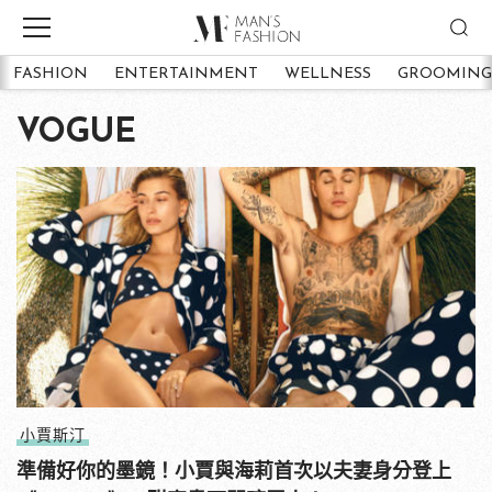
FASHION
ENTERTAINMENT
WELLNESS
GROOMING
VOGUE
小賈斯汀
準備好你的墨鏡！小賈與海莉首次以夫妻身分登上