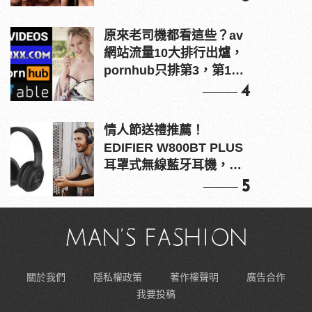
原來老司機都看這些？av
網站流量10大排行出爐，
pornhub只排第3，第1名
竟是他？
4
情人節送禮推薦！
EDIFIER W800BT PLUS
耳罩式無線藍牙耳機，在
耳邊傾訴甜言蜜語
5
關於我們
隱私權政策
著作權聲明
廣告合作
我要投稿