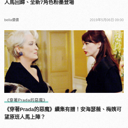
人馬回歸、全新7角色粉墨登場
bella儂儂
2019年5月06日 09:00
《穿著Prada的惡魔》
《穿著Prada的惡魔》續集有譜！安海瑟薇、梅姨可
望原班人馬上陣？