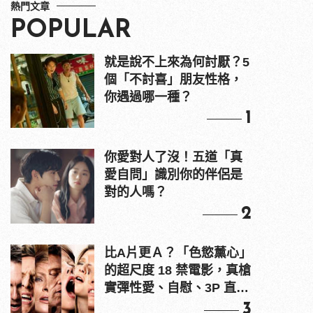
熱門文章
POPULAR
就是說不上來為何討厭？5
個「不討喜」朋友性格，
你遇過哪一種？
1
你愛對人了沒！五道「真
愛自問」識別你的伴侶是
對的人嗎？
2
比A片更Ａ？「色慾薰心」
的超尺度 18 禁電影，真槍
實彈性愛、自慰、3P 直接
上！
3