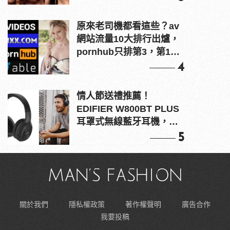
原來老司機都看這些？av
網站流量10大排行出爐，
pornhub只排第3，第1名
竟是他？
4
情人節送禮推薦！
EDIFIER W800BT PLUS
耳罩式無線藍牙耳機，在
耳邊傾訴甜言蜜語
5
關於我們
隱私權政策
著作權聲明
廣告合作
我要投稿