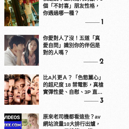
個「不討喜」朋友性格，
你遇過哪一種？
1
你愛對人了沒！五道「真
愛自問」識別你的伴侶是
對的人嗎？
2
比A片更Ａ？「色慾薰心」
的超尺度 18 禁電影，真槍
實彈性愛、自慰、3P 直接
上！
3
原來老司機都看這些？av
網站流量10大排行出爐，