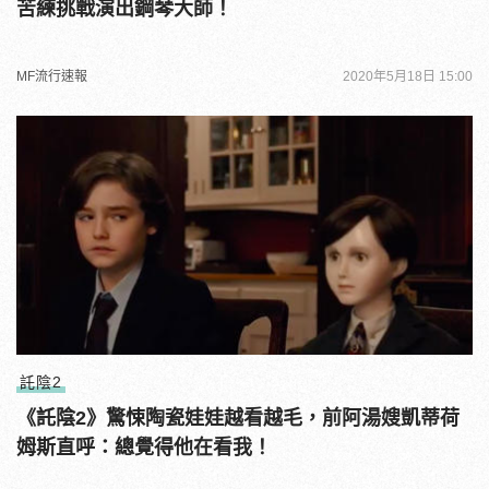
苦練挑戰演出鋼琴大師！
MF流行速報
2020年5月18日 15:00
託陰2
《託陰2》驚悚陶瓷娃娃越看越毛，前阿湯嫂凱蒂荷
姆斯直呼：總覺得他在看我！