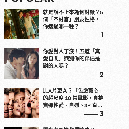
就是說不上來為何討厭？5
個「不討喜」朋友性格，
你遇過哪一種？
1
你愛對人了沒！五道「真
愛自問」識別你的伴侶是
對的人嗎？
2
比A片更Ａ？「色慾薰心」
的超尺度 18 禁電影，真槍
實彈性愛、自慰、3P 直接
上！
3