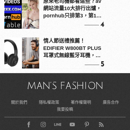
原來老司機都看這些？av
網站流量10大排行出爐，
pornhub只排第3，第1名
竟是他？
4
情人節送禮推薦！
EDIFIER W800BT PLUS
耳罩式無線藍牙耳機，在
耳邊傾訴甜言蜜語
5
關於我們
隱私權政策
著作權聲明
廣告合作
我要投稿