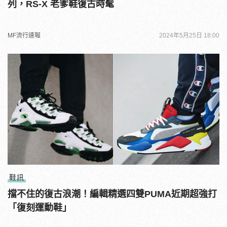
列，RS-X 老爹鞋復古時髦
MF流行速報
2024年5月25日 18:00
鞋訊
擋不住的復古浪潮！編輯精選四雙PUMA近期超強打
「復刻運動鞋」