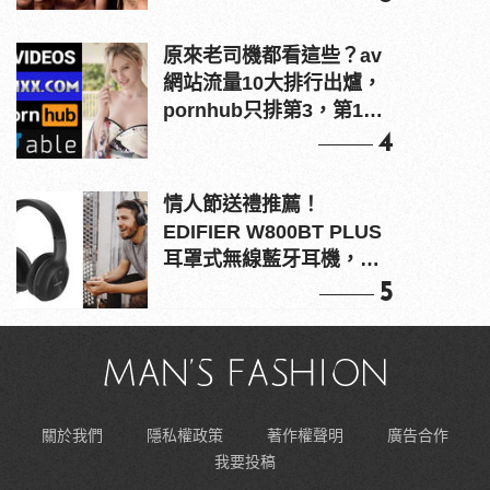
原來老司機都看這些？av
網站流量10大排行出爐，
pornhub只排第3，第1名
竟是他？
4
情人節送禮推薦！
EDIFIER W800BT PLUS
耳罩式無線藍牙耳機，在
耳邊傾訴甜言蜜語
5
關於我們
隱私權政策
著作權聲明
廣告合作
我要投稿