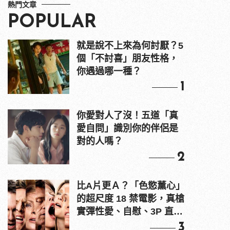
熱門文章
POPULAR
就是說不上來為何討厭？5
個「不討喜」朋友性格，
你遇過哪一種？
1
你愛對人了沒！五道「真
愛自問」識別你的伴侶是
對的人嗎？
2
比A片更Ａ？「色慾薰心」
的超尺度 18 禁電影，真槍
實彈性愛、自慰、3P 直接
上！
3