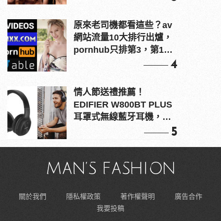
原來老司機都看這些？av
網站流量10大排行出爐，
pornhub只排第3，第1名
竟是他？
4
情人節送禮推薦！
EDIFIER W800BT PLUS
耳罩式無線藍牙耳機，在
耳邊傾訴甜言蜜語
5
關於我們
隱私權政策
著作權聲明
廣告合作
我要投稿