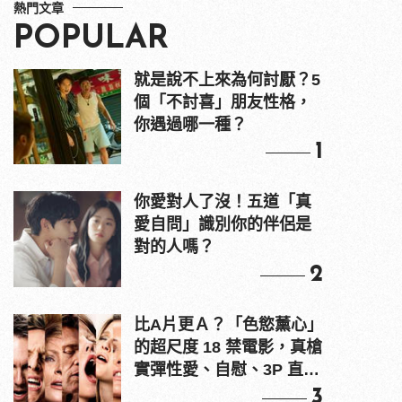
熱門文章
POPULAR
就是說不上來為何討厭？5
個「不討喜」朋友性格，
你遇過哪一種？
1
你愛對人了沒！五道「真
愛自問」識別你的伴侶是
對的人嗎？
2
比A片更Ａ？「色慾薰心」
的超尺度 18 禁電影，真槍
實彈性愛、自慰、3P 直接
上！
3