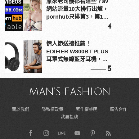
原來老司機都看這些？av
網站流量10大排行出爐，
pornhub只排第3，第1名
竟是他？
4
情人節送禮推薦！
EDIFIER W800BT PLUS
耳罩式無線藍牙耳機，在
耳邊傾訴甜言蜜語
5
關於我們
隱私權政策
著作權聲明
廣告合作
我要投稿