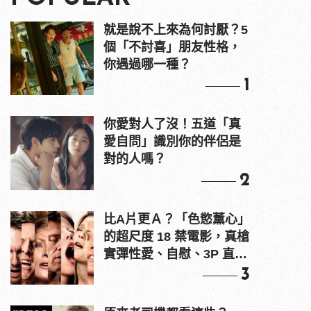
就是說不上來為何討厭？5
個「不討喜」朋友性格，
你遇過哪一種？
1
你愛對人了沒！五道「真
愛自問」識別你的伴侶是
對的人嗎？
2
比A片更Ａ？「色慾薰心」
的超尺度 18 禁電影，真槍
實彈性愛、自慰、3P 直接
上！
3