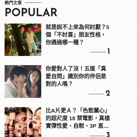
熱門文章
POPULAR
就是說不上來為何討厭？5
個「不討喜」朋友性格，
你遇過哪一種？
1
你愛對人了沒！五道「真
愛自問」識別你的伴侶是
對的人嗎？
2
比A片更Ａ？「色慾薰心」
的超尺度 18 禁電影，真槍
實彈性愛、自慰、3P 直接
上！
3