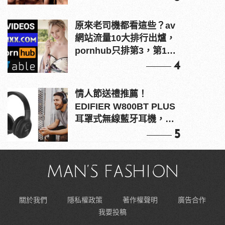
原來老司機都看這些？av
網站流量10大排行出爐，
pornhub只排第3，第1名
竟是他？
4
情人節送禮推薦！
EDIFIER W800BT PLUS
耳罩式無線藍牙耳機，在
耳邊傾訴甜言蜜語
5
關於我們
隱私權政策
著作權聲明
廣告合作
我要投稿