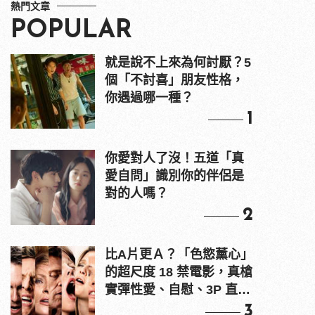
熱門文章
POPULAR
就是說不上來為何討厭？5
個「不討喜」朋友性格，
你遇過哪一種？
1
你愛對人了沒！五道「真
愛自問」識別你的伴侶是
對的人嗎？
2
比A片更Ａ？「色慾薰心」
的超尺度 18 禁電影，真槍
實彈性愛、自慰、3P 直接
上！
3