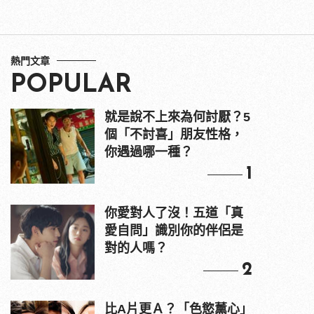
熱門文章
POPULAR
就是說不上來為何討厭？5
個「不討喜」朋友性格，
你遇過哪一種？
1
你愛對人了沒！五道「真
愛自問」識別你的伴侶是
對的人嗎？
2
比A片更Ａ？「色慾薰心」