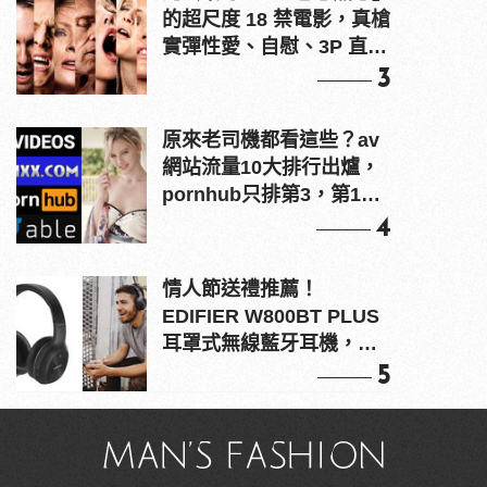
的超尺度 18 禁電影，真槍
實彈性愛、自慰、3P 直接
上！
3
原來老司機都看這些？av
網站流量10大排行出爐，
pornhub只排第3，第1名
竟是他？
4
情人節送禮推薦！
EDIFIER W800BT PLUS
耳罩式無線藍牙耳機，在
耳邊傾訴甜言蜜語
5