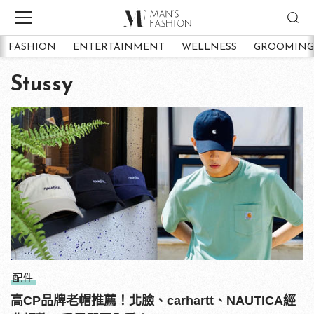
FASHION
ENTERTAINMENT
WELLNESS
GROOMING
Stussy
配件
高CP品牌老帽推薦！北臉、carhartt、NAUTICA經