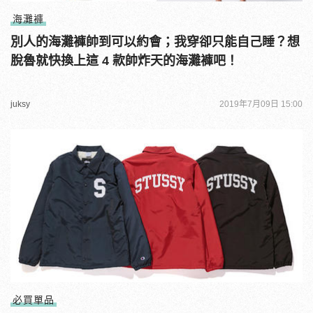
海灘褲
別人的海灘褲帥到可以約會；我穿卻只能自己睡？想
脫魯就快換上這 4 款帥炸天的海灘褲吧！
juksy
2019年7月09日 15:00
必買單品