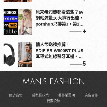
原來老司機都看這些？av
網站流量10大排行出爐，
pornhub只排第3，第1名
竟是他？
4
情人節送禮推薦！
EDIFIER W800BT PLUS
耳罩式無線藍牙耳機，在
耳邊傾訴甜言蜜語
5
關於我們
隱私權政策
著作權聲明
廣告合作
我要投稿