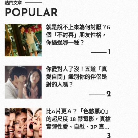
熱門文章
POPULAR
就是說不上來為何討厭？5
個「不討喜」朋友性格，
你遇過哪一種？
1
你愛對人了沒！五道「真
愛自問」識別你的伴侶是
對的人嗎？
2
比A片更Ａ？「色慾薰心」
的超尺度 18 禁電影，真槍
實彈性愛、自慰、3P 直接
上！
3