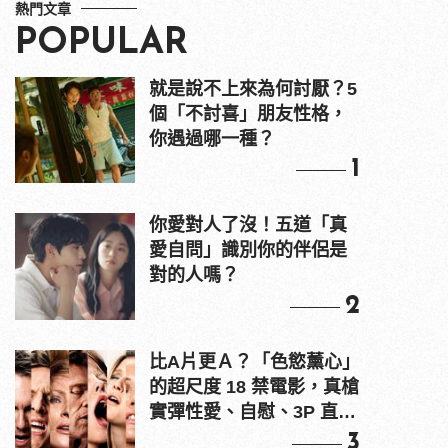
熱門文章
POPULAR
就是說不上來為何討厭？5
個「不討喜」朋友性格，
你遇過哪一種？
1
你愛對人了沒！五道「真
愛自問」識別你的伴侶是
對的人嗎？
2
比A片更Ａ？「色慾薰心」
的超尺度 18 禁電影，真槍
實彈性愛、自慰、3P 直接
上！
3