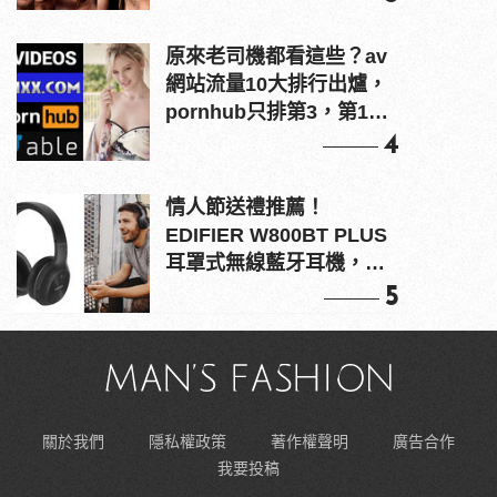
原來老司機都看這些？av
網站流量10大排行出爐，
pornhub只排第3，第1名
竟是他？
4
情人節送禮推薦！
EDIFIER W800BT PLUS
耳罩式無線藍牙耳機，在
耳邊傾訴甜言蜜語
5
關於我們
隱私權政策
著作權聲明
廣告合作
我要投稿