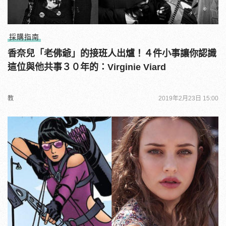
採購指南
香奈兒「老佛爺」的接班人出爐！４件小事讓你認識
這位與他共事３０年的：Virginie Viard
教
2019年2月23日 15:00