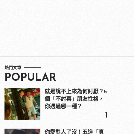
熱門文章
POPULAR
就是說不上來為何討厭？5
個「不討喜」朋友性格，
你遇過哪一種？
1
你愛對人了沒！五道「真