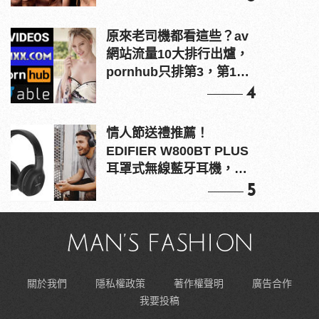
原來老司機都看這些？av
網站流量10大排行出爐，
pornhub只排第3，第1名
竟是他？
4
情人節送禮推薦！
EDIFIER W800BT PLUS
耳罩式無線藍牙耳機，在
耳邊傾訴甜言蜜語
5
關於我們
隱私權政策
著作權聲明
廣告合作
我要投稿