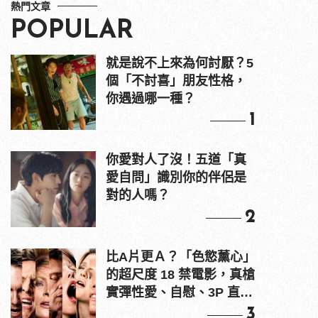
熱門文章
POPULAR
就是說不上來為何討厭？5
個「不討喜」朋友性格，
你遇過哪一種？
1
你愛對人了沒！五道「真
愛自問」識別你的伴侶是
對的人嗎？
2
比A片更Ａ？「色慾薰心」
的超尺度 18 禁電影，真槍
實彈性愛、自慰、3P 直接
上！
3