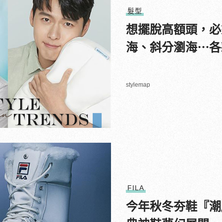
髮型
想擺脫高額頭，必
海、斜分瀏海⋯各
stylemap
FILA
今年秋冬夯鞋『潮』什麼