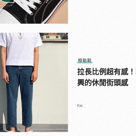
穆勒鞋
拉長比例超有感！
興的休閒街頭感
Kai