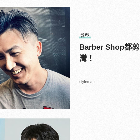
髮型
Barber Sh
灣！
stylemap