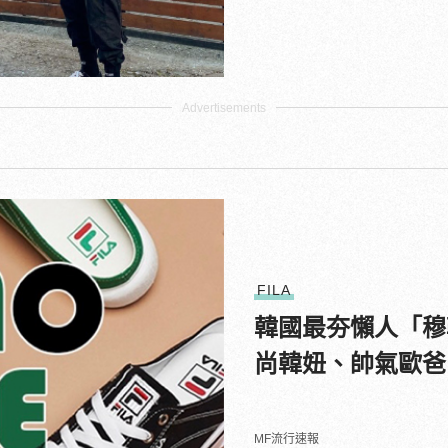
FILA
韓國最夯懶人「穆
尚韓妞、帥氣歐爸
MF流行速報