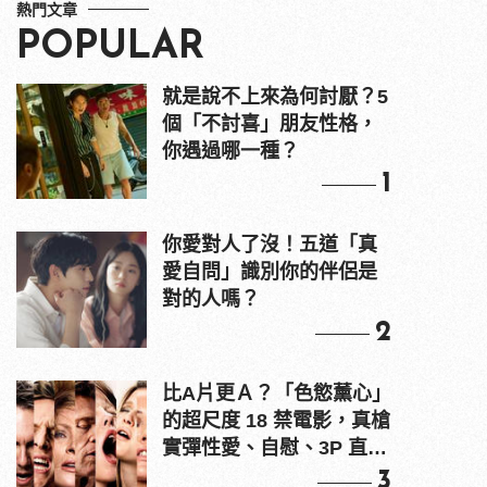
熱門文章
POPULAR
就是說不上來為何討厭？5
個「不討喜」朋友性格，
你遇過哪一種？
1
你愛對人了沒！五道「真
愛自問」識別你的伴侶是
對的人嗎？
2
比A片更Ａ？「色慾薰心」
的超尺度 18 禁電影，真槍
實彈性愛、自慰、3P 直接
上！
3