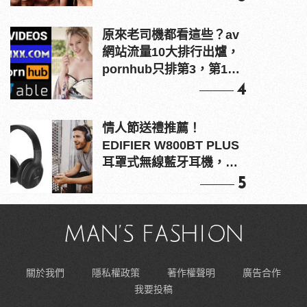
原來老司機都看這些？av
網站流量10大排行出爐，
pornhub只排第3，第1名
竟是他？
4
情人節送禮推薦！
EDIFIER W800BT PLUS
耳罩式無線藍牙耳機，在
耳邊傾訴甜言蜜語
5
關於我們
隱私權政策
著作權聲明
廣告合作
我要投稿