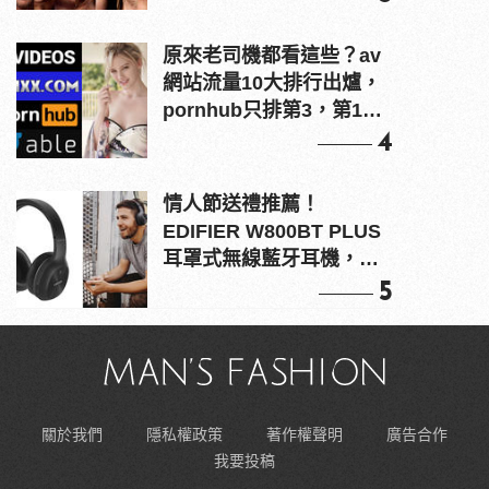
原來老司機都看這些？av
網站流量10大排行出爐，
pornhub只排第3，第1名
竟是他？
4
情人節送禮推薦！
EDIFIER W800BT PLUS
耳罩式無線藍牙耳機，在
耳邊傾訴甜言蜜語
5
關於我們
隱私權政策
著作權聲明
廣告合作
我要投稿