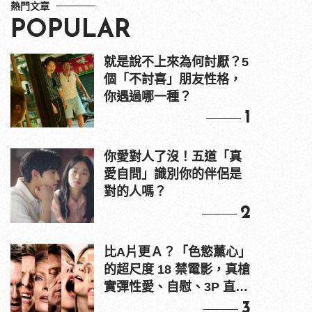
熱門文章
POPULAR
就是說不上來為何討厭？5
個「不討喜」朋友性格，
你遇過哪一種？
1
你愛對人了沒！五道「真
愛自問」識別你的伴侶是
對的人嗎？
2
比A片更Ａ？「色慾薰心」
的超尺度 18 禁電影，真槍
實彈性愛、自慰、3P 直接
上！
3