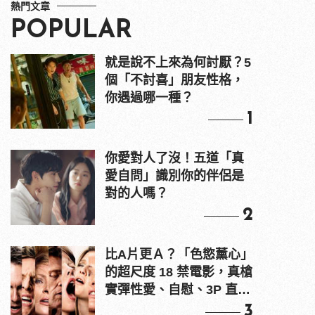
熱門文章
POPULAR
就是說不上來為何討厭？5
個「不討喜」朋友性格，
你遇過哪一種？
1
你愛對人了沒！五道「真
愛自問」識別你的伴侶是
對的人嗎？
2
比A片更Ａ？「色慾薰心」
的超尺度 18 禁電影，真槍
實彈性愛、自慰、3P 直接
上！
3