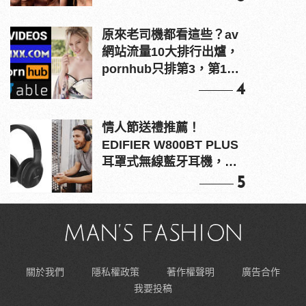
原來老司機都看這些？av
網站流量10大排行出爐，
pornhub只排第3，第1名
竟是他？
4
情人節送禮推薦！
EDIFIER W800BT PLUS
耳罩式無線藍牙耳機，在
耳邊傾訴甜言蜜語
5
關於我們
隱私權政策
著作權聲明
廣告合作
我要投稿