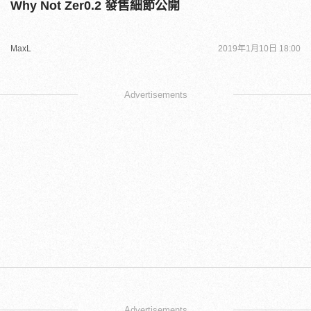
Why Not Zer0.2 發售細節公開
MaxL
2019年1月10日 18:00
Advertisements
Advertisements