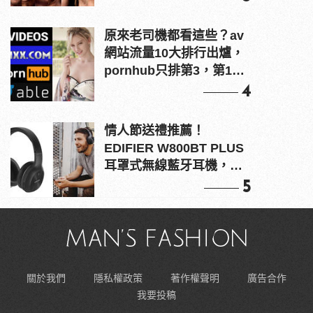
原來老司機都看這些？av
網站流量10大排行出爐，
pornhub只排第3，第1名
竟是他？
4
情人節送禮推薦！
EDIFIER W800BT PLUS
耳罩式無線藍牙耳機，在
耳邊傾訴甜言蜜語
5
關於我們
隱私權政策
著作權聲明
廣告合作
我要投稿