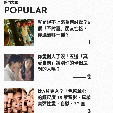
熱門文章
POPULAR
就是說不上來為何討厭？5
個「不討喜」朋友性格，
你遇過哪一種？
1
你愛對人了沒！五道「真
愛自問」識別你的伴侶是
對的人嗎？
2
比A片更Ａ？「色慾薰心」
的超尺度 18 禁電影，真槍
實彈性愛、自慰、3P 直接
上！
3