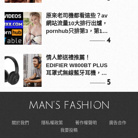
原來老司機都看這些？av
網站流量10大排行出爐，
pornhub只排第3，第1名
竟是他？
4
情人節送禮推薦！
EDIFIER W800BT PLUS
耳罩式無線藍牙耳機，在
耳邊傾訴甜言蜜語
5
關於我們
隱私權政策
著作權聲明
廣告合作
我要投稿