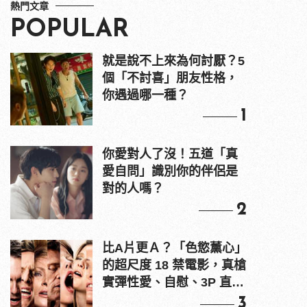
熱門文章
POPULAR
就是說不上來為何討厭？5
個「不討喜」朋友性格，
你遇過哪一種？
1
你愛對人了沒！五道「真
愛自問」識別你的伴侶是
對的人嗎？
2
比A片更Ａ？「色慾薰心」
的超尺度 18 禁電影，真槍
實彈性愛、自慰、3P 直接
上！
3