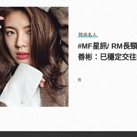
時尚名人
#MF星訊/ RM
善彬：已穩定交往
教